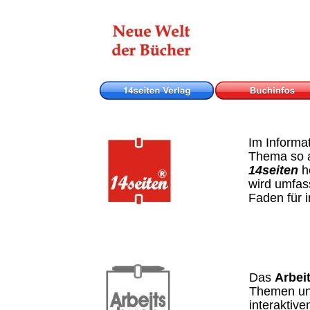
Im Informat
Thema so a
14seiten
 
wird umfas
Faden für 
Das 
Arbei
Themen und 
interaktiv