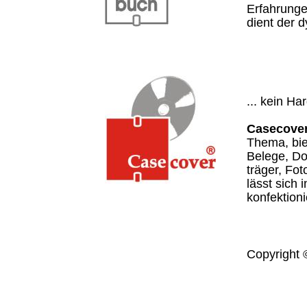
Erfahrungen
dient der 
... kein Ha
Casecove
Thema, bie
Belege, Do
träger, Fo
lässt sich 
konfektioni
Co
pyright